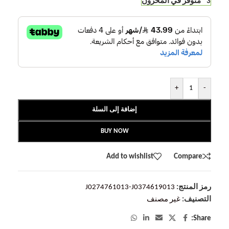
3 متوفر في المخزون
+
-
إضافة إلى السلة
BUY NOW
Add to wishlist
Compare
رمز المنتج:
J0274761013-J0374619013
التصنيف:
غير مصنف
Share: