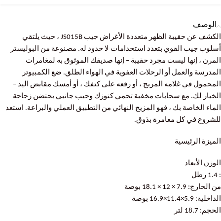
الوصف
الكشف عن حقيبة الظهر متعددة الأغراض جيب JS015B ، حيث يلتقي
أسلوب جيب القوي بتعدد استخدامات لا حدود له. مصنوعة من البوليستر
المرن ، إنها ليست مجرد حقيبة – إنها صديقك الموثوق به لمغامرات
المدرسة والعمل أو الرحلات العفوية في الهواء الطلق. ضع الكمبيوتر
المحمول في غلامه المريح ، أو رفعه على كتفك ، أو أمسك مقابض اليد –
الخيار لك. مع سحابات مخفية تحمي كنوزك وجيب جانبي يحتضن زجاجة
الماء الخاصة بك ، فهو المزيج النهائي من التطبيق العملي والبراعة. استعد
للشروع في كل مغامرة بذوق.
الميزة الرئيسية
الوزن الأبعاد
: 1.4 رطل
من الخارج: 7.9 × 12 × 18.1 بوصة
الداخلية: 5.9×11.4×16.9 بوصة
الحجم: 18.7 لتر