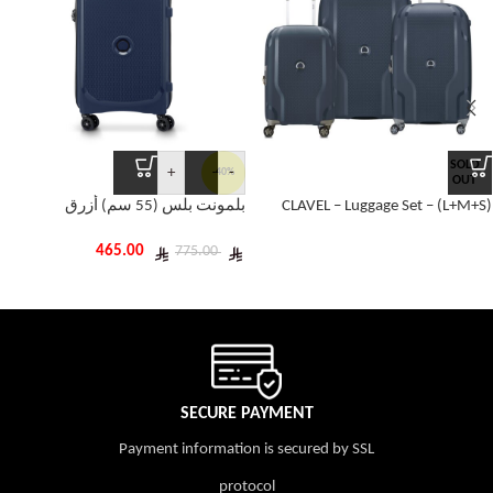
SOLD
+
-
-40%
OUT
CLAVEL – Luggage Set – (L+M+S)
بلمونت بلس (55 سم) أزرق
465.00
775.00
SECURE PAYMENT
Payment information is secured by SSL
protocol